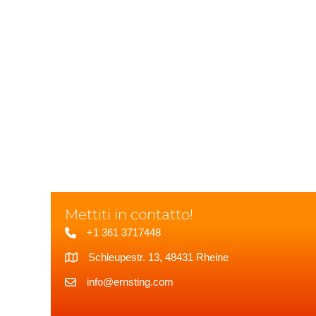
Mettiti in contatto!
+1 361 3717448
Schleupestr. 13, 48431 Rheine
info@ernsting.com