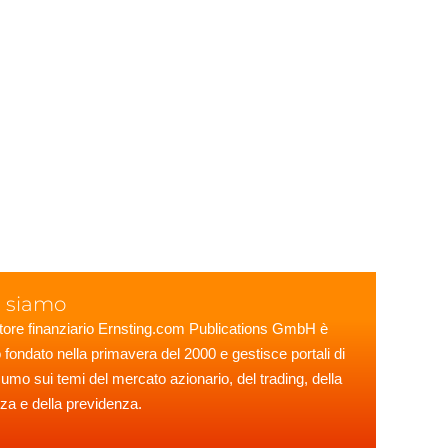
i siamo
itore finanziario Ernsting.com Publications GmbH è
o fondato nella primavera del 2000 e gestisce portali di
umo sui temi del mercato azionario, del trading, della
nza e della previdenza.