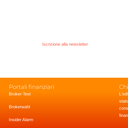
Iscrizione alla newsletter
Portali finanziari
Ch
Broker-Test
L'ed
stat
Brokerwahl
cons
fina
Insider Alarm