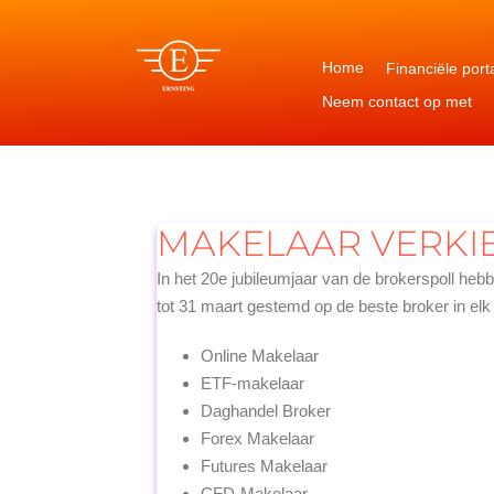
Overslaan
naar
inhoud
Home
Financiële port
Neem contact op met
MAKELAAR VERKIEZ
In het 20e jubileumjaar van de brokerspoll he
tot 31 maart gestemd op de beste broker in elk
Online Makelaar
ETF-makelaar
Daghandel Broker
Forex Makelaar
Futures Makelaar
CFD-Makelaar