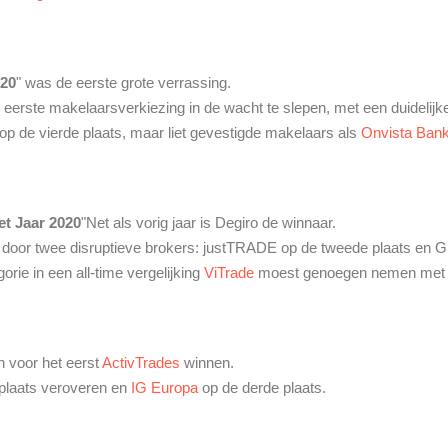
020
" was de eerste grote verrassing.
j de eerste makelaarsverkiezing in de wacht te slepen, met een duideli
 de vierde plaats, maar liet gevestigde makelaars als
Onvista Ban
t Jaar 2020
"Net als vorig jaar is Degiro de winnaar.
oor twee disruptieve brokers: justTRADE op de tweede plaats en Gr
orie in een all-time vergelijking
ViTrade
moest genoegen nemen met d
n voor het eerst
ActivTrades
winnen.
plaats veroveren en
IG Europa
op de derde plaats.