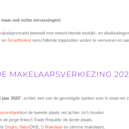
 maar ook echte verrassingen!
makelaarsmarkt betreedt met ontwrichtende bedrijfs- en afwikkelings
r
en
Smartbroker
verschillende topposities wisten te veroveren en a
E MAKELAARSVERKIEZING 2020
 jaar 2020
", echter, een van de gevestigde spelers was in staat om z
nsorsbank
kon de tweede plaats net achter zich houden.
n de jonge fintech Trade Republic de derde plaats.
ste
Degiro
,
flatex
DKB,
S Makelaar
en slimme makelaars.