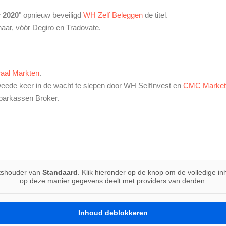
r 2020
" opnieuw beveiligd
WH Zelf Beleggen
de titel.
naar, vóór Degiro en Tradovate.
aal Markten
.
tweede keer in de wacht te slepen door WH SelfInvest en
CMC Market
Sparkassen Broker.
atshouder van
Standaard
. Klik hieronder op de knop om de volledige i
op deze manier gegevens deelt met providers van derden.
Inhoud deblokkeren