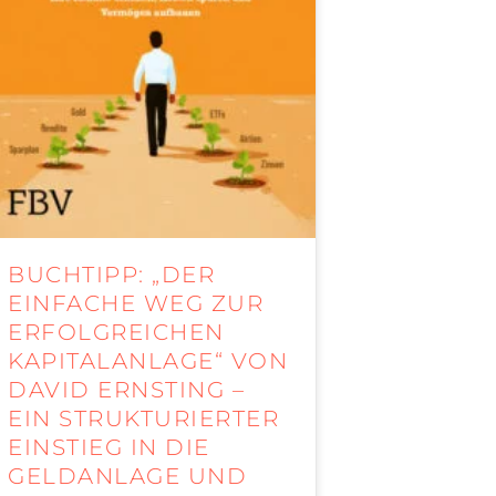
BUCHTIPP: „DER
EINFACHE WEG ZUR
ERFOLGREICHEN
KAPITALANLAGE“ VON
DAVID ERNSTING –
EIN STRUKTURIERTER
EINSTIEG IN DIE
GELDANLAGE UND