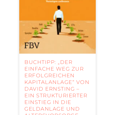
BUCHTIPP: „DER
EINFACHE WEG ZUR
ERFOLGREICHEN
KAPITALANLAGE“ VON
DAVID ERNSTING –
EIN STRUKTURIERTER
EINSTIEG IN DIE
GELDANLAGE UND