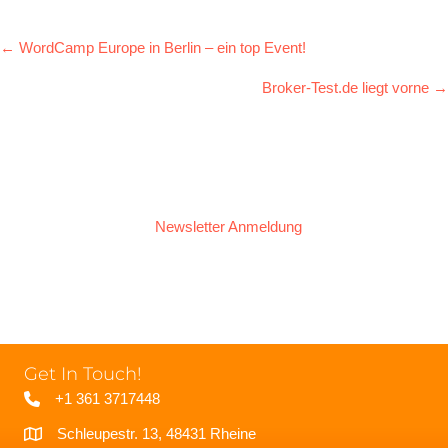
POSTS
← WordCamp Europe in Berlin – ein top Event!
NAVIGATION
Broker-Test.de liegt vorne →
Newsletter Anmeldung
Get In Touch!
+1 361 3717448
Schleupestr. 13, 48431 Rheine