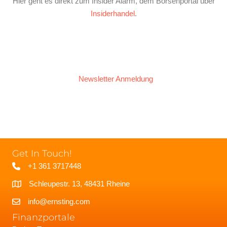
Hier geht es direkt zum Insider Alarm, dem Börsenportal über
Insiderhandel
.
Newsletter Anmeldung
Get In Touch!
+1 361 3717448
Schleupestr. 13, 48431 Rheine
info@ernsting.com
Finanzportale