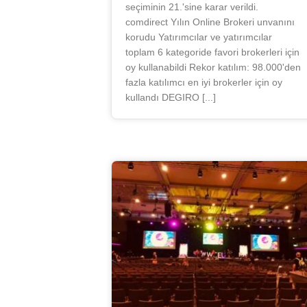
seçiminin 21.'sine karar verildi.
comdirect Yılın Online Brokeri unvanını
korudu Yatırımcılar ve yatırımcılar
toplam 6 kategoride favori brokerleri için
oy kullanabildi Rekor katılım: 98.000'den
fazla katılımcı en iyi brokerler için oy
kullandı DEGIRO [...]