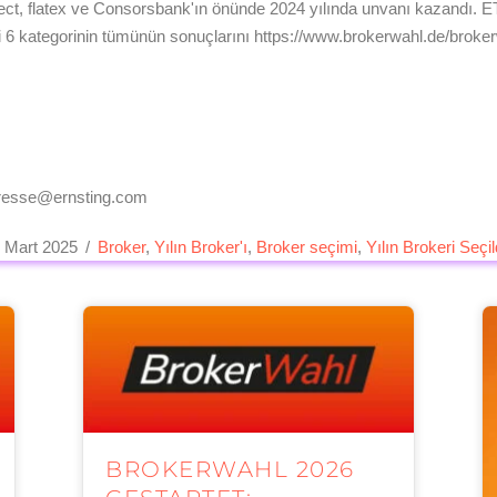
rect, flatex ve Consorsbank'ın önünde 2024 yılında unvanı kazandı. 
ki 6 kategorinin tümünün sonuçlarını https://www.brokerwahl.de/broker
 presse@ernsting.com
 Mart 2025
/
Broker
,
Yılın Broker'ı
,
Broker seçimi
,
Yılın Brokeri Seçil
BROKERWAHL 2026