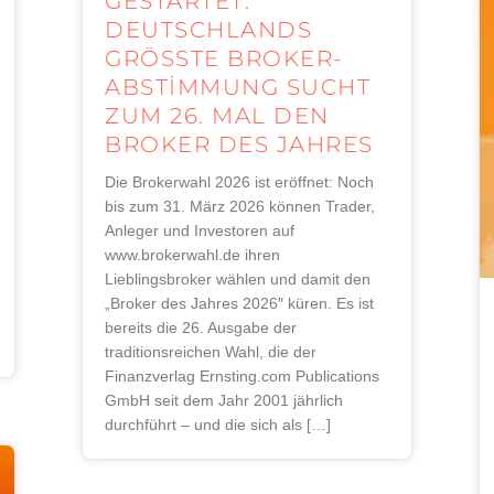
GESTARTET:
DEUTSCHLANDS
GRÖSSTE BROKER-A
BSTIMMUNG SUCHT Z
UM 26. MAL DEN B
ROKER DES JAHRES
Die Brokerwahl 2026 ist eröffnet: Noch
bis zum 31. März 2026 können Trader,
Anleger und Investoren auf
www.brokerwahl.de ihren
Lieblingsbroker wählen und damit den
„Broker des Jahres 2026″ küren. Es ist
bereits die 26. Ausgabe der
traditionsreichen Wahl, die der
Finanzverlag Ernsting.com Publications
GmbH seit dem Jahr 2001 jährlich
durchführt – und die sich als […]