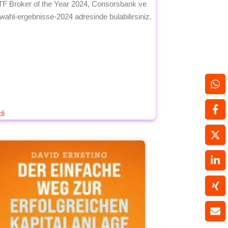
ETF Broker of the Year 2024, Consorsbank ve
wahl-ergebnisse-2024 adresinde bulabilirsiniz.
di