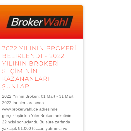
2022 YILININ BROKERI
BELIRLENDI - 2022
YILININ BROKERI
SEÇIMININ
KAZANANLARI
ŞUNLAR
2022 Yılının Brokeri: 01 Mart - 31 Mart
2022 tarihleri arasında
www.brokerwahl.de adresinde
gerçekleştirilen Yılın Brokeri anketinin
22'ncisi sonuçlandı. Bu süre zarfında
yaklaşık 81.000 tüccar, yatırımcı ve