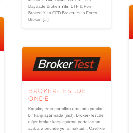
Daytrade Brokeri Yılın ETF & Fon
Brokeri Yılın CFD Brokeri Yılın Forex
Brokeri [...]
BROKER-TEST.DE
ÖNDE
Karşılaştırma portalları arasında yapılan
bir karşılaştırmada (sic!), Broker-Test.de
diğer broker karşılaştırma portallarının
açık ara önünde yer almaktadır. Özellikle