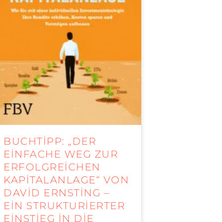
BUCHTIPP: „DER
EINFACHE WEG ZUR
ERFOLGREICHEN
KAPITALANLAGE“ VON
DAVID ERNSTING –
EIN STRUKTURIERTER
EINSTIEG IN DIE