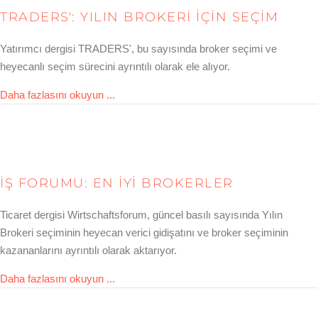
TRADERS': YILIN BROKERI IÇIN SEÇIM
Yatırımcı dergisi TRADERS', bu sayısında broker seçimi ve
heyecanlı seçim sürecini ayrıntılı olarak ele alıyor.
about TRADERS´: Die Wahl zum Broker de
Daha fazlasını okuyun ...
İŞ FORUMU: EN IYI BROKERLER
Ticaret dergisi Wirtschaftsforum, güncel basılı sayısında Yılın
Brokeri seçiminin heyecan verici gidişatını ve broker seçiminin
kazananlarını ayrıntılı olarak aktarıyor.
about Wirtschaftsforum: Die besten Broker
Daha fazlasını okuyun ...