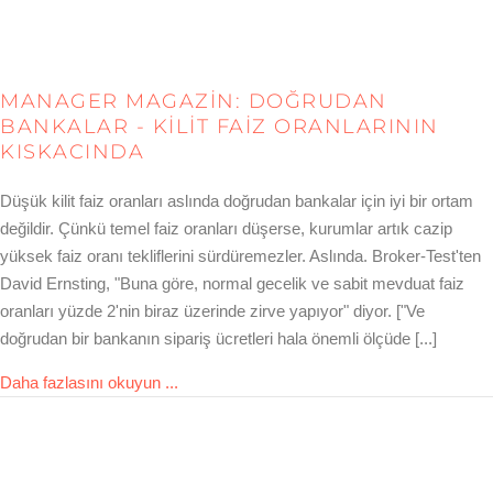
MANAGER MAGAZIN: DOĞRUDAN
BANKALAR - KILIT FAIZ ORANLARININ
KISKACINDA
Düşük kilit faiz oranları aslında doğrudan bankalar için iyi bir ortam
değildir. Çünkü temel faiz oranları düşerse, kurumlar artık cazip
yüksek faiz oranı tekliflerini sürdüremezler. Aslında. Broker-Test'ten
David Ernsting, "Buna göre, normal gecelik ve sabit mevduat faiz
oranları yüzde 2'nin biraz üzerinde zirve yapıyor" diyor. ["Ve
doğrudan bir bankanın sipariş ücretleri hala önemli ölçüde [...]
about manager magazin: Direktbanken – Im 
Daha fazlasını okuyun ...