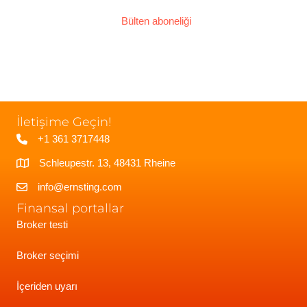
Bülten aboneliği
İletişime Geçin!
+1 361 3717448
Schleupestr. 13, 48431 Rheine
info@ernsting.com
Finansal portallar
Broker testi
Broker seçimi
İçeriden uyarı