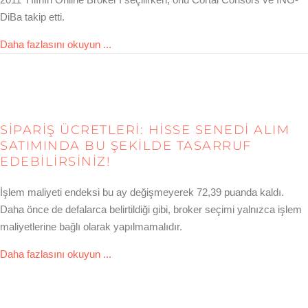
DiBa takip etti.
about comdirect wird Online Broker 2011
Daha fazlasını okuyun ...
SIPARIŞ ÜCRETLERI: HISSE SENEDI ALIM
SATIMINDA BU ŞEKILDE TASARRUF
EDEBILIRSINIZ!
İşlem maliyeti endeksi bu ay değişmeyerek 72,39 puanda kaldı.
Daha önce de defalarca belirtildiği gibi, broker seçimi yalnızca işlem
maliyetlerine bağlı olarak yapılmamalıdır.
about Ordergebühren: So können Sie beim A
Daha fazlasını okuyun ...