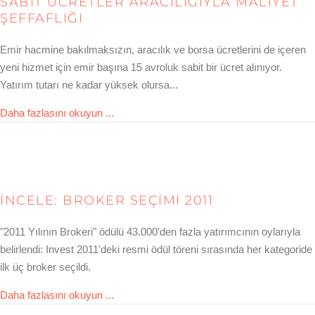
SABIT ÜCRETLER ARACILIĞIYLA MALIYET
ŞEFFAFLIĞI
Emir hacmine bakılmaksızın, aracılık ve borsa ücretlerini de içeren
yeni hizmet için emir başına 15 avroluk sabit bir ücret alınıyor.
Yatırım tutarı ne kadar yüksek olursa...
about Kostentransparenz durch feste Gebü
Daha fazlasını okuyun ...
İNCELE: BROKER SEÇIMI 2011
"2011 Yılının Brokeri" ödülü 43.000'den fazla yatırımcının oylarıyla
belirlendi: Invest 2011'deki resmi ödül töreni sırasında her kategoride
ilk üç broker seçildi.
about Rückblick: Brokerwahl 2011
Daha fazlasını okuyun ...