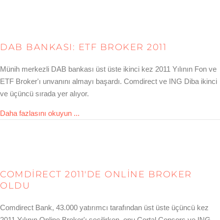
DAB BANKASI: ETF BROKER 2011
Münih merkezli DAB bankası üst üste ikinci kez 2011 Yılının Fon ve
ETF Broker'ı unvanını almayı başardı. Comdirect ve ING Diba ikinci
ve üçüncü sırada yer alıyor.
about DAB bank: ETF-Broker 2011
Daha fazlasını okuyun ...
COMDIRECT 2011'DE ONLINE BROKER
OLDU
Comdirect Bank, 43.000 yatırımcı tarafından üst üste üçüncü kez
2011 Yılının Online Broker'ı seçilirken, onu Cortal Consors ve ING-