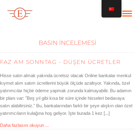
İçeriğe
geç
BASIN INCELEMESI
FAZ AM SONNTAG - DÜŞEN ÜCRETLER
Hisse satın almak yakında ücretsiz olacak Online bankalar menkul
kıymet alım satım ücretlerini büyük ölçüde azaltıyor. Yakında, özel
yatırımcılar hiçbir ödeme yapmak zorunda kalmayabilir. Bu adamın
bir planı var: "Beş yıl gibi kısa bir süre içinde hisseleri bedavaya
satın alabilirsiniz." Bu, bankalarından farklı bir şeye alışkın olan özel
yatırımcıların kulağına hoş geliyor. İşte burada 1 kez [...]
about FAZ am Sonntag – Sinkende Gebühr
Daha fazlasını okuyun ...