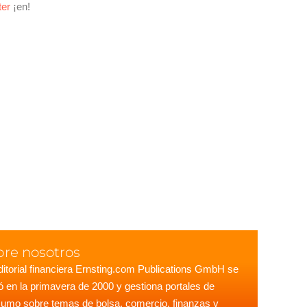
ter
¡en!
bre nosotros
ditorial financiera Ernsting.com Publications GmbH se
ó en la primavera de 2000 y gestiona portales de
umo sobre temas de bolsa, comercio, finanzas y