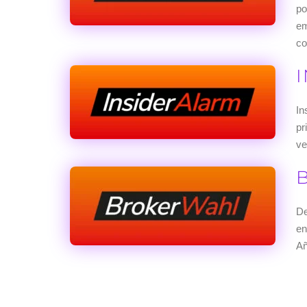
po
em
co
In
pr
ve
De
en
Añ