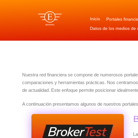
Ir
al
contenido
Inicio
Portales financi
Datos de los medios de
Nuestra red financiera se compone de numerosos portales 
comparaciones y herramientas prácticas. Nos centramos en e
de actualidad. Este enfoque permite posicionar idealmente
A continuación presentamos algunos de nuestros portales
La