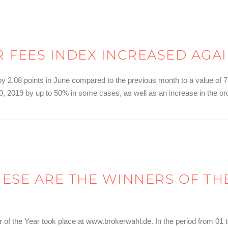
 FEES INDEX INCREASED AGA
 2.08 points in June compared to the previous month to a value of 7
0, 2019 by up to 50% in some cases, as well as an increase in the or
 Index erneut gestiegen
HESE ARE THE WINNERS OF T
er of the Year took place at www.brokerwahl.de. In the period from 01 