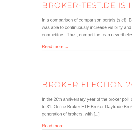
BROKER-TEST.DE IS 
In a comparison of comparison portals (sic!), B
was able to continuously increase visibility and
competitors. Thus, competitors can nevertheless 
about Broker-Test.de liegt vorne
Read more ...
BROKER ELECTION 2
In the 20th anniversary year of the broker poll
to 31: Online Broker ETF Broker Daytrade Brok
generation of brokers, with [...]
about Brokerwahl 2020 – Das sind
Read more ...