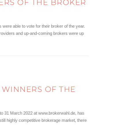
NERS OF THE BROKER
were able to vote for their broker of the year.
providers and up-and-coming brokers were up
E WINNERS OF THE
ch to 31 March 2022 at www.brokerwahl.de, has
still highly competitive brokerage market, there