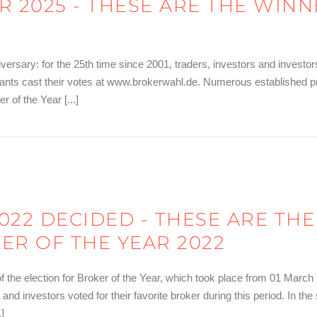
R 2025 - THESE ARE THE WIN
rsary: for the 25th time since 2001, traders, investors and investors 
pants cast their votes at www.brokerwahl.de. Numerous established 
r of the Year [...]
d die Sieger der Wahl zum Broker des Jahres 2025!
022 DECIDED - THESE ARE TH
ER OF THE YEAR 2022
 of the election for Broker of the Year, which took place from 01 Mar
nd investors voted for their favorite broker during this period. In the 
]