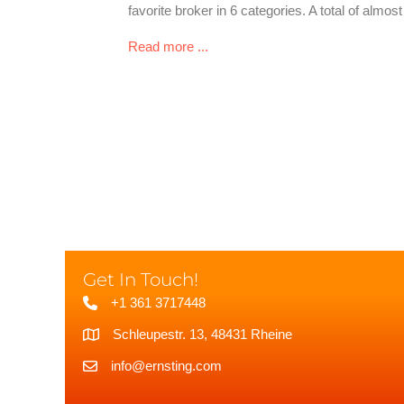
favorite broker in 6 categories. A total of almo
about Brokerwahl – das sind die 
Read more ...
Get In Touch!
+1 361 3717448
Schleupestr. 13, 48431 Rheine
info@ernsting.com