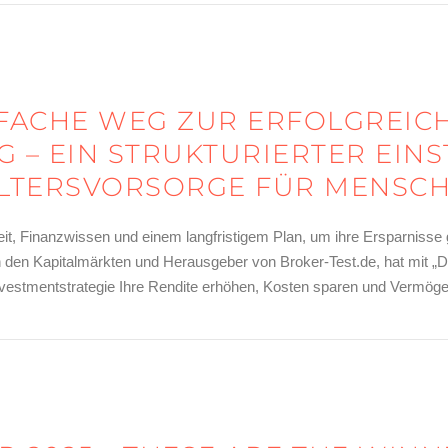
NFACHE WEG ZUR ERFOLGREIC
 – EIN STRUKTURIERTER EINST
LTERSVORSORGE FÜR MENSCHE
 Zeit, Finanzwissen und einem langfristigem Plan, um ihre Ersparniss
 den Kapitalmärkten und Herausgeber von Broker-Test.de, hat mit „D
 Investmentstrategie Ihre Rendite erhöhen, Kosten sparen und Vermög
 zur erfolgreichen Kapitalanlage“ von David Ernsting – ein strukturie