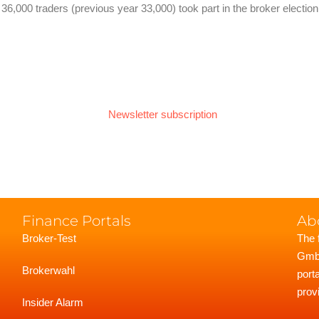
st 36,000 traders (previous year 33,000) took part in the broker electi
Sieger der Brokerwahl 2019
Newsletter subscription
Finance Portals
Ab
Broker-Test
The 
GmbH
Brokerwahl
port
prov
Insider Alarm