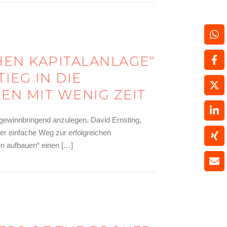
HEN KAPITALANLAGE“
IEG IN DIE
N MIT WENIG ZEIT
e gewinnbringend anzulegen. David Ernsting,
er einfache Weg zur erfolgreichen
en aufbauen“ einen […]
rter Einstieg in die Geldanlage und Altersvorsorge für Menschen mit 