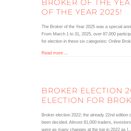
BROKER OF THE YEA
OF THE YEAR 2025!
The Broker of the Year 2025 was a special annive
From March 1 to 31, 2025, over 87,000 partici
for election in these six categories: Online Broke
about Brokerwahl 2025 – das sin
Read more ...
BROKER ELECTION 2
ELECTION FOR BROK
Broker election 2022: the already 22nd edition
been decided. Almost 81,000 traders, investors a
were as many changes at the top in 2022 as [...