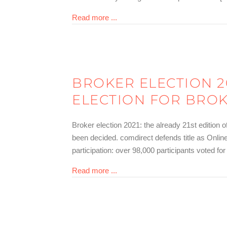
about Brokerwahl 2022 entschied
Read more ...
BROKER ELECTION 2
ELECTION FOR BROK
Broker election 2021: the already 21st edition
been decided. comdirect defends title as Online 
participation: over 98,000 participants voted fo
about Brokerwahl 2021 entschied
Read more ...