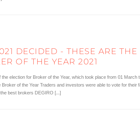
en – das sind die Sieger der Wahl zum Broker des Jahres 2022
021 DECIDED - THESE ARE THE
ER OF THE YEAR 2021
 of the election for Broker of the Year, which took place from 01 Mar
Broker of the Year Traders and investors were able to vote for their f
r the best brokers DEGIRO [...]
en – das sind die Sieger der Wahl zum Broker des Jahres 2021