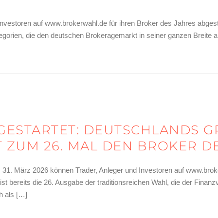
 Investoren auf www.brokerwahl.de für ihren Broker des Jahres abge
tegorien, die den deutschen Brokeragemarkt in seiner ganzen Breite 
d die Sieger der Wahl zum Broker des Jahres 2026!
ESTARTET: DEUTSCHLANDS GR
ZUM 26. MAL DEN BROKER DE
m 31. März 2026 können Trader, Anleger und Investoren auf www.brok
st bereits die 26. Ausgabe der traditionsreichen Wahl, die der Finan
h als […]
: Deutschlands größte Broker-Abstimmung sucht zum 26. Mal den Br