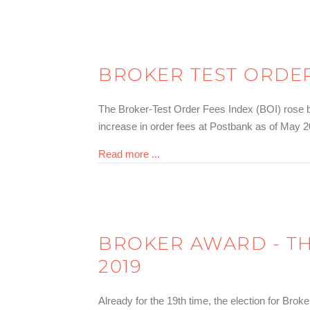
BROKER TEST ORDER
The Broker-Test Order Fees Index (BOI) rose by
increase in order fees at Postbank as of May 2
about Broker-Test Ordergebühren
Read more ...
BROKER AWARD - T
2019
Already for the 19th time, the election for Brok